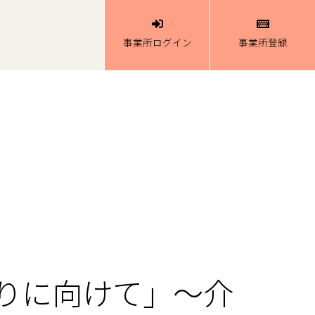
事業所ログイン
事業所登録
中
りに向けて」～介