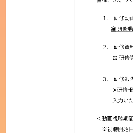
１. 研修動
🎦 研
２. 研修資
📖 研
３. 研修報
➤研修
入力いただく
＜動画視聴期
※視聴開始日