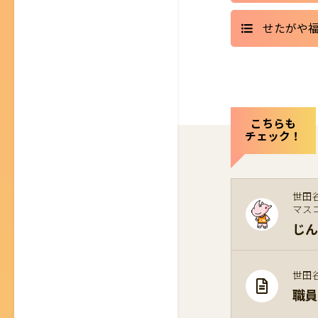
せたがや
こちらも
チェック！
世田
マス
じん
世田
職員