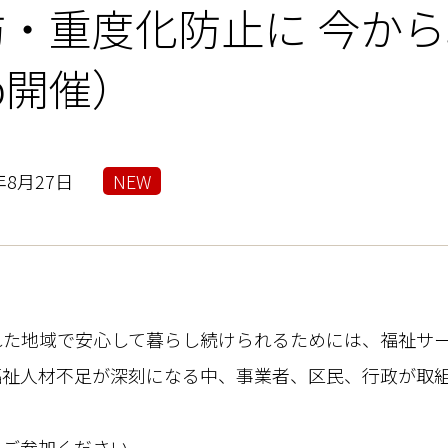
防・重度化防止に 今か
b開催）
年8月27日
NEW
れた地域で安心して暮らし続けられるためには、福祉サ
福祉人材不足が深刻になる中、事業者、区民、行政が取
てご参加ください。