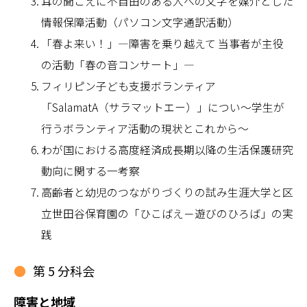
耳の聞こえに不自由のある人への文字を媒介とした
情報保障活動（パソコン文字通訳活動）
「春よ来い！」―障害を乗り越えて 当事者が主役
の活動「春の音コンサート」―
フィリピン子ども支援ボランティア
「SalamatA（サラマットエー）」につい～学生が
行うボランティア活動の現状とこれから～
わが国における高度経済成長期以降の生活保護研究
動向に関する一考察
高齢者と幼児のつながりづくりの試み生涯大学と区
立世田谷保育園の「ひこばえ－遊びのひろば」の実
践
第 5 分科会
障害と地域