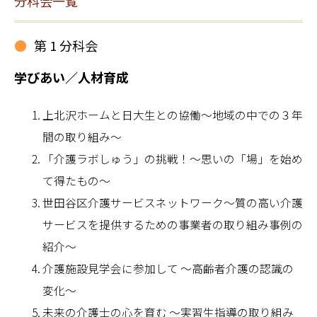
分科会一覧
第 1 分科会
学びあい／人材育成
上北沢ホームと日大生との協働～地域の中での３年
間の取り組み～
「介護ラボしゅう」の挑戦！～思いの「場」を始め
て得たもの～
世田谷区介護サービスネットワーク～質の高い介護
サービスを提供するための事業者の取り組み事例の
紹介～
介護施設見学会に参加して ～高齢者介護の認識の
変化～
未来の介護士の心を育む ～実習生指導の取り組み